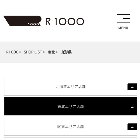
MENU
R1000
SHOP LIST
東北
山形県
北海道エリア店舗
東北エリア店舗
関東エリア店舗