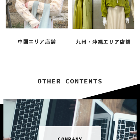
中国エリア店舗
九州・沖縄エリア店舗
OTHER CONTENTS
COMPANY