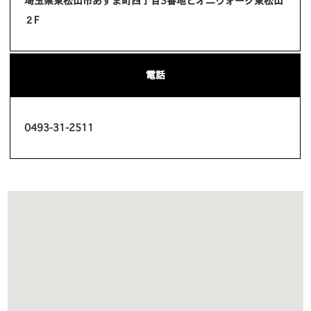
埼玉県東松山市あずま町四丁目3番地ピオニウォーク東松山
２F
電話
0493-31-2511