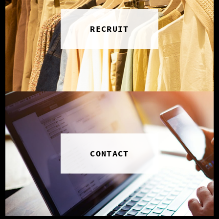
RECRUIT
CONTACT