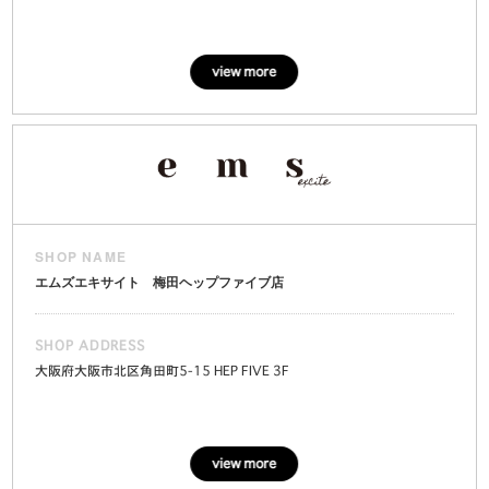
view more
SHOP NAME
エムズエキサイト 梅田ヘップファイブ店
SHOP ADDRESS
大阪府大阪市北区角田町5-15 HEP FIVE 3F
view more