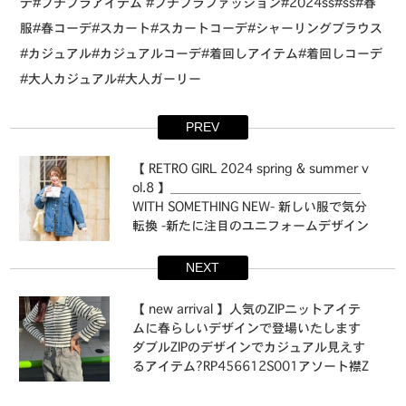
デ#プチプラアイテム #プチプラファッション#2024ss#ss#春
服#春コーデ#スカート#スカートコーデ#シャーリングブラウス
#カジュアル#カジュアルコーデ#着回しアイテム#着回しコーデ
#大人カジュアル#大人ガーリー
PREV
⁡【 RETRO GIRL 2024 spring & summer v
ol.8 】⁡＿＿＿＿＿＿＿＿＿＿＿＿＿＿＿⁡
WITH SOMETHING NEW- 新しい服で気分
転換 -⁡⁡新たに注目のユニフォームデザイン
や継続トレンドであるレイヤード、リボ
ン、フリルをさりげなく日常着の中に取
NEXT
り入れたスタイリングを提案します。⁡ス
タンダードアイテムはチュールやレー
⁡【 new arrival 】⁡人気のZIPニットアイテ
ス、ナイロン系の軽やかな素材を取り入
ムに春らしいデザインで登場いたします⁡
れて着丈やボリュームなどに変化をつけ"
ダブルZIPのデザインでカジュアル見えす
いつもの＂からフレッシュな印象に。⁡＿
るアイテム⁡⁡⁡?️RP456612S001アソート襟Z
＿＿＿＿＿＿＿＿＿＿＿＿＿＿⁡⁡?️RP4382
IPニット ¥3,190（税込）⁡off-white / gr
1T003バッグベルトBIGGジャン ¥5,39
een boarder / black boarder / black⁡⁡⁡