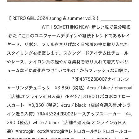
⁡【 RETRO GIRL 2024 spring & summer vol.9 】⁡＿＿＿＿＿＿＿
＿＿＿＿＿＿＿＿⁡WITH SOMETHING NEW- 新しい服で気分転換
-⁡⁡新たに注目のユニフォームデザインや継続トレンドであるレイ
ヤード、リボン、フリルをさりげなく日常着の中に取り入れた
スタイリングを提案します。⁡スタンダードアイテムはチュール
やレース、ナイロン系の軽やかな素材を取り入れて着丈やボリ
ュームなどに変化をつけ" いつもの＂からフレッシュな印象に。⁡
＿＿＿＿＿＿＿＿＿＿＿＿＿＿＿⁡⁡?️RP437523B007ナイロンシ
ャーリングチュニック ¥3,850（税込）écru / blue / charcoal
（店舗.オンライン近日入荷）⁡⁡?️RP457131B001ポコポコナロー
スカート ¥3,850（税込）écru / black（店舗今週入荷.オンラ
イン近日入荷）⁡⁡?️RA453242B002レースアップスニーカー ¥4,
290（税込）white / black（店舗今週入荷.オンライン近日入
荷）⁡⁡⁡⁡⁡⁡⁡⁡#retrogirl_ootd#retrogirl#レトロガール#レトロガールコー