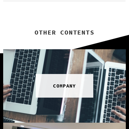
0（税込）blue / yellow / black（店舗.オ
（店舗今週入荷.オンライン近日入荷）⁡⁡⁡⁡⁡⁡⁡#r
ンライン入荷中）⁡⁡?️RP441511B004柄ア
etrogirl_ootd#retrogirl#レトロガール #
ソートロンTEE ¥2,530（税込）off-whi
レトロガールコーデ #プチプラアイテム
te / pattern white / charcoal / blue bo
#プチプラファッション#2024ss#春服#
arder（店舗3月上旬入荷予定）⁡⁡?️RP4348
春コーデ#ニット#春ニット#ニットコー
OTHER CONTENTS
32B001ストレートチノパンツ ¥3,850
デ#ジップトップス#メンズライク#着回
（税込）white / beige / blue（店舗3月
しアイテム#着回しコーデ#カジュアルコ
上旬入荷予定）⁡⁡?️RA437543T001フリル
ーデ#大人カジュアル#カジュアル#メン
ティアードリュック ¥3,190（税込）iv
ズライク
ory / black（店舗.オンライン入荷中）⁡⁡?️R
A456442B002チェーンローファー ¥4,
290 （税込）off-white / black（店舗今
週入荷.オンライン予約中）⁡⁡⁡⁡⁡⁡⁡#retrogirl_oo
td#retrogirl#レトロガール#レトロガール
COMPANY
コーデ#プチプラアイテム #プチプラファ
ッション#2024ss#ss#春服#春コーデ#T
シャツ#ボーダー#ジージャン#デニムジ
ャケット#カジュアル#カジュアルコーデ
#着回しアイテム#着回しコーデ#大人カ
ジュアル#大人ガーリー