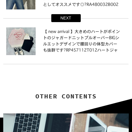
としてオススメです◎⁡⁡⁡?️RA480032B002
サイドフリンジデニムパンツ ¥4,290
（税込）⁡blue / black⁡⁡⁡（店舗今週入荷.オ
NEXT
ンライン近日入荷）⁡⁡⁡⁡⁡⁡⁡⁡⁡#retrogirl_ootd#retr
ogirl#レトロガール #レトロガールコーデ
⁡【 new arrival 】⁡大きめのハートがポイン
#プチプラアイテム #プチプラファッショ
トのジャガードニットプルオーバー⁡BIGシ
ン#2024ss#春服#春コーデ#デニムパン
ルエットデザインで腰回りの体型カバー
ツ#デニム#デニムコーデ#メンズライク#
も抜群です⁡⁡⁡?️RP457112T012ハートジャ
着回しアイテム#着回しコーデ#カジュア
ガードニットプルオーバー ¥3,850（税
ルコーデ#大人カジュアル#カジュアル#
込）⁡écru / light gray / yellow⁡⁡⁡（店舗今週
メンズライク
入荷.オンライン近日入荷）⁡⁡⁡⁡⁡⁡⁡⁡⁡#retrogirl_oo
td#retrogirl#レトロガール #レトロガー
ルコーデ #プチプラアイテム #プチプラ
ファッション#2024ss#春服#春コーデ#
春ニット#ニットコーデ#ニット#ロゴニ
OTHER CONTENTS
ット#メンズライク#着回しアイテム#着
回しコーデ#カジュアルコーデ#大人カジ
ュアル#カジュアル#メンズライク