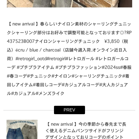
⁡【 new arrival 】⁡春らしいナイロン素材のシャーリングチュニッ
ク⁡シャーリング部分はお好みで調整可能となっております◎⁡⁡⁡?️RP
437523B007ナイロンシャーリングチュニック ¥3,850（税
込）⁡écru / blue / charcoal⁡⁡⁡（店舗今週入荷.オンライン近日入
荷）⁡⁡⁡⁡⁡⁡⁡⁡⁡#retrogirl_ootd#retrogirl#レトロガール #レトロガールコ
ーデ #プチプラアイテム #プチプラファッション#2024ss#春服
#春コーデ#チュニック#ナイロン#シャーリングチュニック#着
回しアイテム#着回しコーデ#カジュアルコーデ#大人カジュア
ル#カジュアル#メンズライク
PREV
⁡【 new arrival 】⁡今の季節から春先まで長
く使えるデニムパンツ⁡サイドがフリンジ
デザインとなっておりコーデのポイント