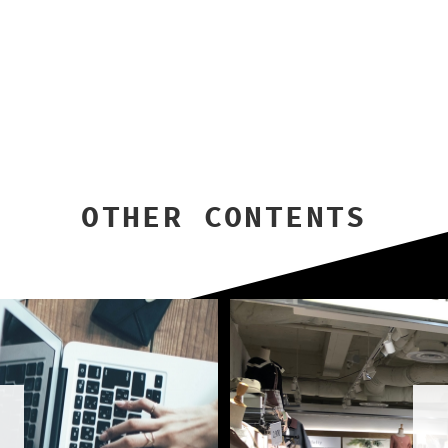
OTHER CONTENTS