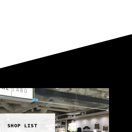
SHOP LIST