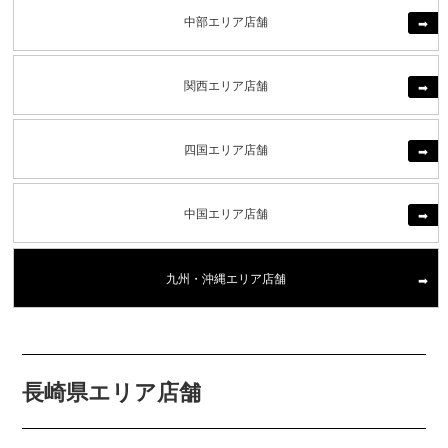
中部エリア店舗
関西エリア店舗
四国エリア店舗
中国エリア店舗
九州・沖縄エリア店舗
長崎県エリア店舗