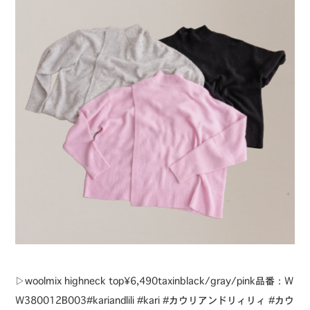
▷woolmix highneck top¥6,490taxinblack/gray/pink品番：W
W380012B003#kariandlili #kari #カウリアンドリィリィ #カウ