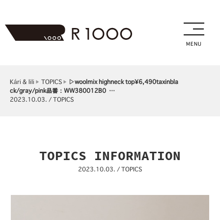
MENU
Kári & lili
TOPICS
▷woolmix highneck top¥6,490taxinbla
ck/gray/pink品番：WW380012B0 …
2023.10.03. / TOPICS
TOPICS INFORMATION
2023.10.03. / TOPICS