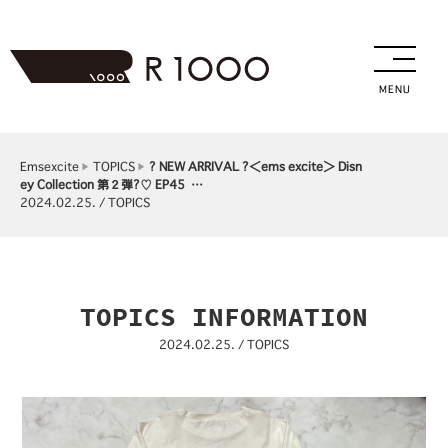
MENU
Emsexcite
TOPICS
⁡? NEW ARRIVAL ?⁡＜ems excite＞ Disn
ey Collection 第２弾?⁡⁡♡ EP45 …
2024.02.25. / TOPICS
TOPICS INFORMATION
2024.02.25. / TOPICS