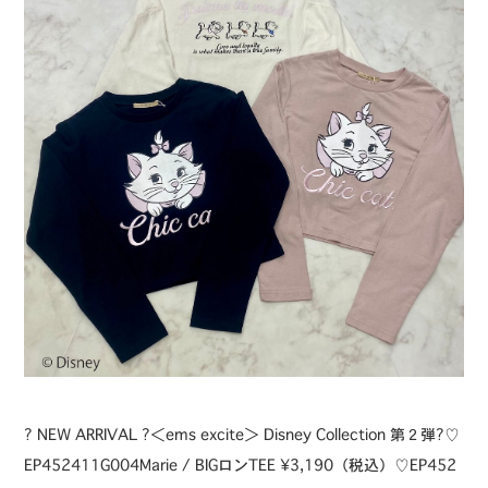
⁡? NEW ARRIVAL ?⁡＜ems excite＞ Disney Collection 第２弾?⁡⁡♡
EP452411G004Marie / BIGロンTEE ¥3,190（税込）⁡♡EP452