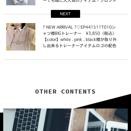
ーでも既に大人気のアイテム！⁡フロント
に大きなリボンがついて一枚着るだけで
華やかになるガーリーアイテム⁡袖の透け
NEXT
感やキャンディスリーブがポイント⁡⁡店舗
入荷中オンライン入荷中⁡⁡#emsexcite #エ
⁡⁡? NEW ARRIVAL ?⁡⁡♡EP441511T010シ
ムズエキサイト #emsexciteコーデ#リボ
ャツ襟BIGトレーナー ¥3,850（税込）⁡
ンブラウス #リボンアイテム #リボン
【color】⁡white . pink . black⁡⁡襟が取り外
コーデ #リボン #ブラウス #ブラウ
し出来るトレーナーアイテム⁡ロゴの配色
スコーデ#高見えコーデ #プチプラ高見え
とデザインが甘めでトレーナーですがガ
コーデ #高見えファッション#大人ガーリ
ーリーに着用して頂けます?♡⁡襟が取り外
ー #大人ガーリーコーデ #フレンチガー
し出来るのでコーデによって雰囲気を変
リー #ガーリーファッション #ガーリー
えて着用出来ます◎⁡⁡店舗今週入荷オンラ
コーデ#トレンドファッション #トレンド
イン近日入荷⁡⁡#emsexcite #エムズエキサ
コーデ #トレンドアイテム
イト #emsexciteコーデ#トレーナーアイ
テム #トレーナー #ロゴトレーナー
OTHER CONTENTS
#ロゴ刺繍#高見えコーデ #プチプラ高見
えコーデ #高見えファッション#大人ガー
リー #大人ガーリーコーデ #フレンチガ
ーリー #ガーリーファッション #ガーリ
ーコーデ#トレンドファッション #トレン
ドコーデ #トレンドアイテム