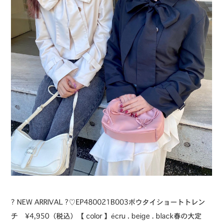
⁡⁡? NEW ARRIVAL ?⁡⁡♡EP480021B003ボウタイショートトレン
チ ¥4,950（税込）⁡【 color 】⁡écru . beige . black⁡⁡春の大定