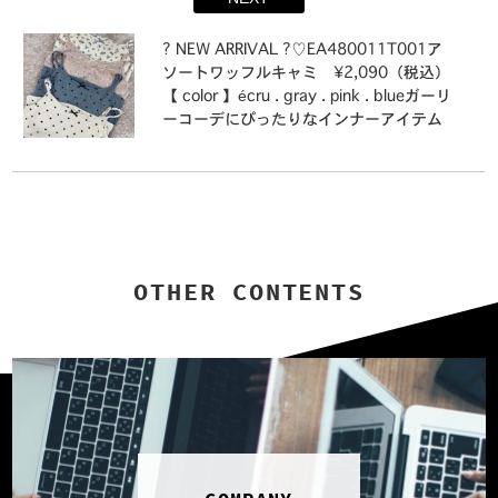
末もemsexciteでお待ちしております?⁡⁡#e
msexcite #エムズエキサイト #emsexcit
⁡⁡? NEW ARRIVAL ?⁡⁡♡EA480011T001ア
eコーデ#冬コーデ #春コーデ #春先取
ソートワッフルキャミ ¥2,090（税込）⁡
りコーデ#高見えコーデ #プチプラ高見え
【 color 】⁡écru . gray . pink . blue⁡ガーリ
コーデ #高見ファッション #メッシュカ
ーコーデにぴったりなインナーアイテム⁡
ーデ #メッシュニット #マーメイドス
リボンや花柄の可愛らしいデザインがあ
カート #キャミ #インナー#大人ガー
しらわれたキャミソール⁡シャツなどと合
リー #大人ガーリーコーデ #フレンチガ
わせて頂くとコーデをよりガーリーにま
ーリー #ガーリーファッション #ガーリ
とめてくれます⁡⁡⁡店舗入荷中オンライン近
ーコーデ#トレンドファッション #トレン
日入荷⁡⁡#emsexcite #エムズエキサイト #
ドコーデ #トレンドアイテム
emsexciteコーデ#インナー #キャミ #
キャミソール#高見えコーデ #プチプラ高
OTHER CONTENTS
見えコーデ #高見えファッション#大人ガ
ーリー #大人ガーリーコーデ #フレンチ
ガーリー #ガーリーファッション #ガー
リーコーデ#トレンドファッション #トレ
ンドコーデ #トレンドアイテム