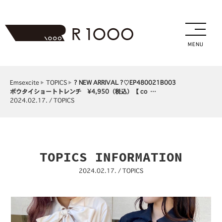
MENU
Emsexcite
TOPICS
⁡⁡? NEW ARRIVAL ?⁡⁡♡EP480021B003
ボウタイショートトレンチ ¥4,950（税込）⁡【 co …
2024.02.17. / TOPICS
TOPICS INFORMATION
2024.02.17. / TOPICS