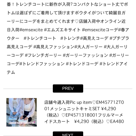
番！トレンチコートに新作が入荷?⁡コンパクトなショート丈でボ
トムは選ばずにご着用して頂けます⁡ボウタイがついて綺麗目ガ
ーリーにコーデをまとめてくれます♡⁡⁡店舗入荷中オンライン近
日入荷⁡⁡#emsexcite #エムズエキサイト #emsexciteコーデ#春ア
ウター #トレンチコート #トレンチ#高見えコーデ #プチプラ
高見えコーデ #高見えファッション#大人ガーリー #大人ガーリ
ーコーデ #フレンチガーリー #ガーリーファッション #ガーリー
コーデ#トレンドファッション #トレンドコーデ #トレンドアイ
テム
PREV
⁡店舗今週入荷Pic up item⁡⁡♡EM457712T0
01メッシュニットキャミSET ¥4,290
（税込）⁡♡EP457131B001フリルマーメ
イドスカート ¥4,290（税込）⁡♡EA480
011T001アソートワッフルキャミ ¥2,0
90（税込）⁡⁡他にも多数入荷いたします⁡週
NEXT