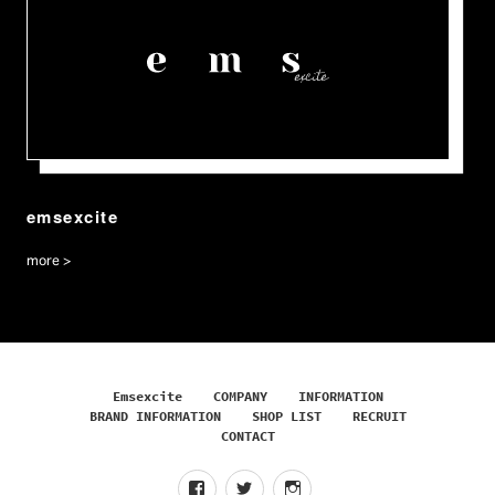
emsexcite
more >
Emsexcite
COMPANY
INFORMATION
BRAND INFORMATION
SHOP LIST
RECRUIT
CONTACT
f
t
I