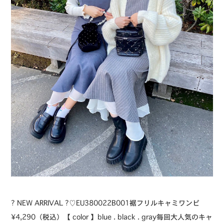
? NEW ARRIVAL ?⁡⁡♡EU380022B001裾フリルキャミワンピ
¥4,290（税込）⁡【 color 】⁡blue . black . gray⁡毎回大人気のキャ