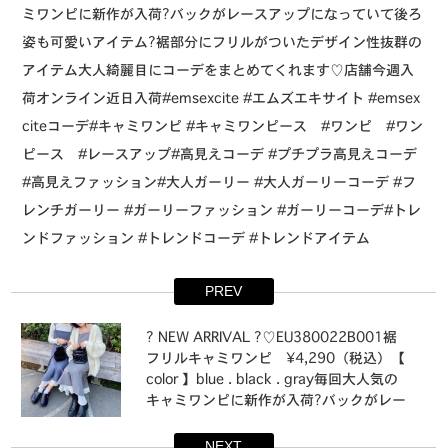
ミワンピに新作が入荷?⁡バックがレースアップになっていて後ろ
姿も可愛いアイテム?⁡裾部分にフリルがついたデザイン性抜群の
アイテム⁡大人綺麗目にコーデをまとめてくれます♡⁡店舗今週入
荷オンライン近日入荷⁡⁡#emsexcite #エムズエキサイト #emsex
citeコーデ#キャミワンピ #キャミワンピース #ワンピ #ワン
ピース #レースアップ#高見えコーデ #プチプラ高見えコーデ
#高見えファッション#大人ガーリー #大人ガーリーコーデ #フ
レンチガーリー #ガーリーファッション #ガーリーコーデ#トレ
ンドファッション #トレンドコーデ #トレンドアイテム
PREV
? NEW ARRIVAL ?⁡⁡♡EU380022B001裾
フリルキャミワンピ ¥4,290（税込）⁡【
color 】⁡blue . black . gray⁡毎回大人気の
キャミワンピに新作が入荷?⁡バックがレー
スアップになっていて後ろ姿も可愛いア
イテム?⁡裾部分にフリルがついたデザイン
NEXT