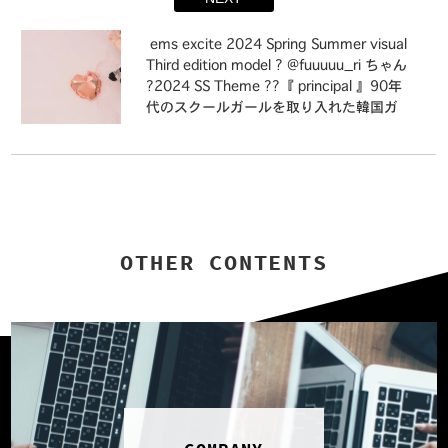
性抜群のアイテム⁡大人綺麗目にコーデを
まとめてくれます♡⁡店舗今週入荷オンラ
⁡⁡ ems excite 2024 Spring Summer visual
イン近日入荷⁡⁡#emsexcite #エムズエキサ
Third edition ⁡⁡model ? @fuuuuu_ri ちゃん
イト #emsexciteコーデ#キャミワンピ #
?⁡2024 SS Theme ??⁡『 principal 』⁡90年
キャミワンピース #ワンピ #ワンピー
代のスクールガールを取り入れた韓国ガ
ス #レースアップ#高見えコーデ #プチ
ーリーなファッションにフリルやリボン
プラ高見えコーデ #高見えファッション#
モチーフでキュートなスタイルをミック
大人ガーリー #大人ガーリーコーデ #フ
ス可憐で儚げなペールピンクや繊細なデ
レンチガーリー #ガーリーファッション
ザインディテールチュールやパールでロ
#ガーリーコーデ#トレンドファッション
マンティックな世界観を演出プリンシパ
#トレンドコーデ #トレンドアイテム
ル誰もが主人公になれるガーリールック
を提案致します?⁡⁡⁡⁡⁡#emsexcite #エムズエ
OTHER CONTENTS
キサイト #emsexciteコーデ#春コーデ
#夏コーデ #春先取りコーデ #2024ss
#高見えコーデ #プチプラ高見えコーデ #
高見えファッション #セットアップ #
セットアップコーデ#大人ガーリー #大人
ガーリーコーデ #フレンチガーリー #ガ
ーリーファッション #ガーリーコーデ#ト
レンドファッション #トレンドコーデ #
トレンドアイテム