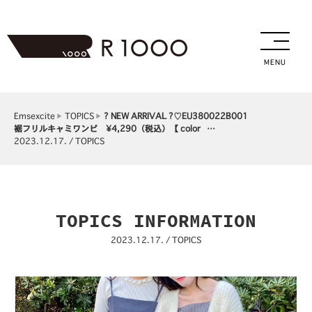
MENU
Emsexcite
TOPICS
? NEW ARRIVAL ?⁡⁡♡EU380022B001
裾フリルキャミワンピ ¥4,290（税込）⁡【 color …
2023.12.17. / TOPICS
TOPICS INFORMATION
2023.12.17. / TOPICS