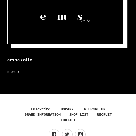
emsexcite
more >
Emsexcite
COMPANY
INFORMATION
BRAND INFORMATION
SHOP LIST
RECRUIT
CONTACT
f
t
I